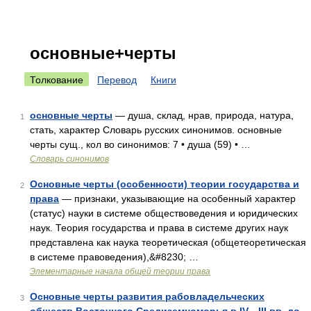
основные+черты
Толкование
Перевод
Книги
основные черты
— душа, склад, нрав, природа, натура,
1
стать, характер Словарь русских синонимов. основные
черты сущ., кол во синонимов: 7 • душа (59) • …
Словарь синонимов
Основные черты (особенности) теории государства и
2
права
— признаки, указывающие на особенный характер
(статус) науки в системе обществоведения и юридических
наук. Теория государства и права в системе других наук
представлена как наука теоретическая (общетеоретическая
в системе правоведения),&#8230; …
Элементарные начала общей теории права
Основные черты развития рабовладельческих
3