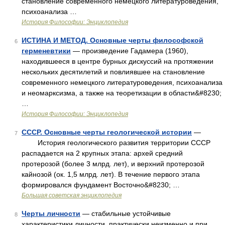
становление современного немецкого литературоведения,
психоанализа …
История Философии: Энциклопедия
ИСТИНА И МЕТОД. Основные черты философской
6
герменевтики
— произведение Гадамера (1960),
находившееся в центре бурных дискуссий на протяжении
нескольких десятилетий и повлиявшее на становление
современного немецкого литературоведения, психоанализа
и неомарксизма, а также на теоретизации в области&#8230;
…
История Философии: Энциклопедия
СССР. Основные черты геологической истории
—
7
История геологического развития территории СССР
распадается на 2 крупных этапа: архей средний
протерозой (более 3 млрд. лет), и верхний протерозой
кайнозой (ок. 1,5 млрд. лет). В течение первого этапа
формировался фундамент Восточно&#8230; …
Большая советская энциклопедия
Черты личности
— стабильные устойчивые
8
характеристики личности, практически неизменно и при