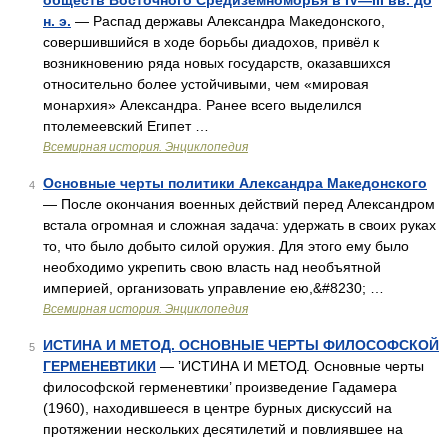
обществ Восточного Средиземноморья в IV—III вв. до
н. э.
— Распад державы Александра Македонского,
совершившийся в ходе борьбы диадохов, привёл к
возникновению ряда новых государств, оказавшихся
относительно более устойчивыми, чем «мировая
монархия» Александра. Ранее всего выделился
птолемеевский Египет …
Всемирная история. Энциклопедия
Основные черты политики Александра Македонского
4
— После окончания военных действий перед Александром
встала огромная и сложная задача: удержать в своих руках
то, что было добыто силой оружия. Для этого ему было
необходимо укрепить свою власть над необъятной
империей, организовать управление ею,&#8230; …
Всемирная история. Энциклопедия
ИСТИНА И МЕТОД. ОСНОВНЫЕ ЧЕРТЫ ФИЛОСОФСКОЙ
5
ГЕРМЕНЕВТИКИ
— ’ИСТИНА И МЕТОД. Основные черты
философской герменевтики’ произведение Гадамера
(1960), находившееся в центре бурных дискуссий на
протяжении нескольких десятилетий и повлиявшее на